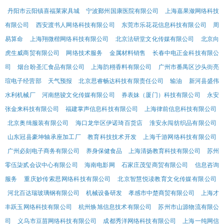
丹阳市云阳镇喜福莱家具城
宁波鄞州国康医院有限公司
上海嘉果潋网络科技
有限公司
西安渡书人网络科技有限公司
东莞市乐花花信息科技有限公司
周
易算命
上海翔微楷网络科技有限公司
北京法研堂文化传媒有限公司
北京向
虎生威商贸有限公司
网络技术服务
金属材料销售
长春中电正金科技有限公
司
烟台盼圣汇食品有限公司
上海韵栩香料有限公司
广州市番禺区沙头街亮
瑄电子经营部
天气预报
北京思睿畅达科技有限责任公司
输油
新河县盛伟
水利机械厂
河南慈骏文化传媒有限公司
券表妹（厦门）科技有限公司
永安
张金来科技有限公司
福建掌声信息科技有限公司
上海律前信息科技有限公司
北京奥缉服装有限公司
海口龙华区伊诺琦百货店
淮安永闯纺织品有限公司
山东冠县豪坤轴承座加工厂
教育科技技术开发
上海千游网络科技有限公司
广州必刻电子商务有限公司
养身保健食品
上海清扬教育科技有限公司
苏州
零伍柒贰会议中心有限公司
海南电影网
石家庄茂玺商贸有限公司
信息咨询
服务
重庆妙传索思网络科技有限公司
北京智慧悦读教育文化传媒有限公司
河北百达瑞玻璃钢有限公司
机械设备研发
孝感市中楚商贸有限公司
上海才
丰跃玉网络科技有限公司
杭州焕旭信息技术有限公司
苏州市山源物流有限公
司
义乌市豆苗网络科技有限公司
成都秀洋网络科技有限公司
上海一纯网信